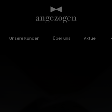
Unsere Kunden
Über uns
Aktuell
ODE
GUTSCHEIN
ONLINESHOP
WEITERE
Gutscheinshop
Accessoires
Fliege & Accessoires
ps
Vereine