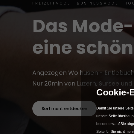
FREIZEITMODE | BUSINESSMODE | HO
Das Mode-
eine schön
Angezogen Wolhusen - Entlebuche
Nur 20min von Luzern, Sursee und
Cookie-E
Sortiment entdecken
Damit Sie unsere Seite
unsere Seite überhaupt 
besonders auf Sie abge
Seite für Sie nicht meh