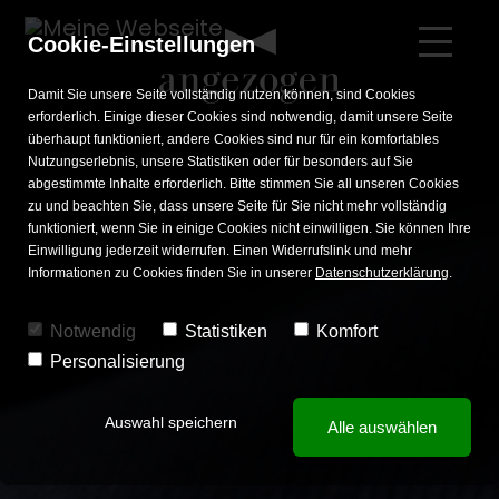
Cookie-Einstellungen
Damit Sie unsere Seite vollständig nutzen können, sind Cookies
erforderlich. Einige dieser Cookies sind notwendig, damit unsere Seite
überhaupt funktioniert, andere Cookies sind nur für ein komfortables
Nutzungserlebnis, unsere Statistiken oder für besonders auf Sie
STIL
DIENSTLEISTUNGEN
HOCHZEITSMODE
WISSEN
abgestimmte Inhalte erforderlich. Bitte stimmen Sie all unseren Cookies
zu und beachten Sie, dass unsere Seite für Sie nicht mehr vollständig
Freizeitmode Damen
Beratung
Bräutigam
Knigge
funktioniert, wenn Sie in einige Cookies nicht einwilligen. Sie können Ihre
Einwilligung jederzeit widerrufen. Einen Widerrufslink und mehr
Freizeitmode Herren
Atelier / Massanpassung
Trauzeuge
Pflegetipps
Informationen zu Cookies finden Sie in unserer
Datenschutzerklärung
.
Businessmode
Hochzeitsgast
Notwendig
Statistiken
Komfort
Personalisierung
Festmode
Braut
Auswahl speichern
Alle auswählen