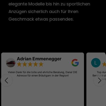
elegante Modelle bis hin zu sportlichen
Anzügen sicherlich auch für Ihren
Geschmack etwas passendes.
Adrian Emmenegger
Vielen Dank für die tolle und ehrliche Beratung, Dana! DIE
Top Au
Adresse für einen Bräutigam in der Region!
Beratung d
aus