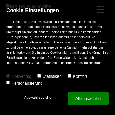
Cookie-Einstellungen
Damit Sie unsere Seite vollständig nutzen können, sind Cookies
erforderlich. Einige dieser Cookies sind notwendig, damit unsere Seite
überhaupt funktioniert, andere Cookies sind nur für ein komfortables
Nutzungserlebnis, unsere Statistiken oder für besonders auf Sie
STIL
DIENSTLEISTUNGEN
HOCHZEITSMODE
WISSEN
abgestimmte Inhalte erforderlich. Bitte stimmen Sie all unseren Cookies
zu und beachten Sie, dass unsere Seite für Sie nicht mehr vollständig
Freizeitmode Damen
Beratung
Bräutigam
Knigge
funktioniert, wenn Sie in einige Cookies nicht einwilligen. Sie können Ihre
Einwilligung jederzeit widerrufen. Einen Widerrufslink und mehr
Freizeitmode Herren
Atelier / Massanpassung
Trauzeuge
Pflegetipps
Informationen zu Cookies finden Sie in unserer
Datenschutzerklärung
.
Businessmode
Hochzeitsgast
Notwendig
Statistiken
Komfort
Personalisierung
Festmode
Braut
Auswahl speichern
Alle auswählen