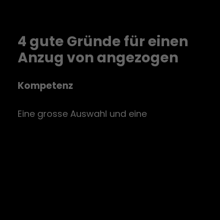
4 gute Gründe für einen
Anzug von angezogen
Kompetenz
Eine grosse Auswahl und eine
kompetente Beratung wartet in unserem
lichtdurchfluteten Store auf Sie.
​Wir freuen uns auf Sie.
angezogen - kompetent beratend.